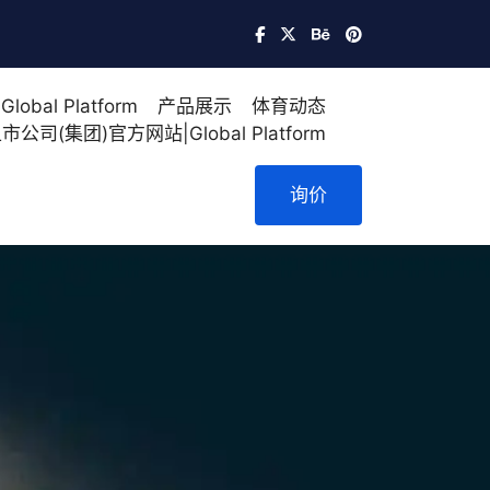
al Platform
产品展示
体育动态
公司(集团)官方网站|Global Platform
询价