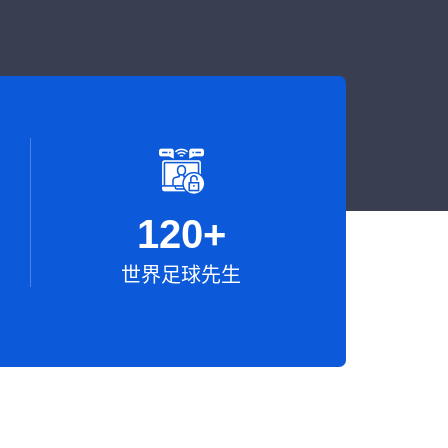
120
+
世界足球先生