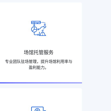
场馆托管服务
专业团队驻场管理，提升场馆利用率与
盈利能力。