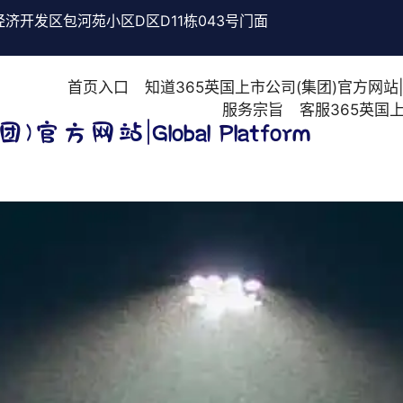
济开发区包河苑小区D区D11栋043号门面
首页入口
知道365英国上市公司(集团)官方网站|Glob
服务宗旨
客服365英国上市