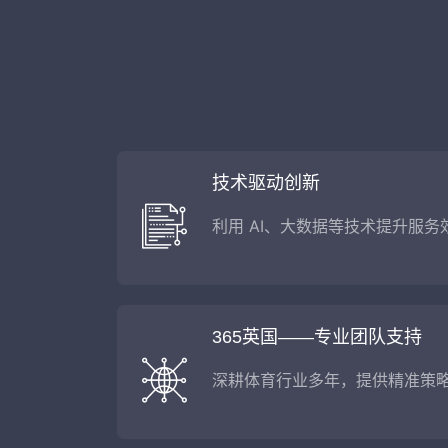
技术驱动创新
利用 AI、大数据等技术提升服
365英国——专业团队支持
深耕体育行业多年，提供精准策