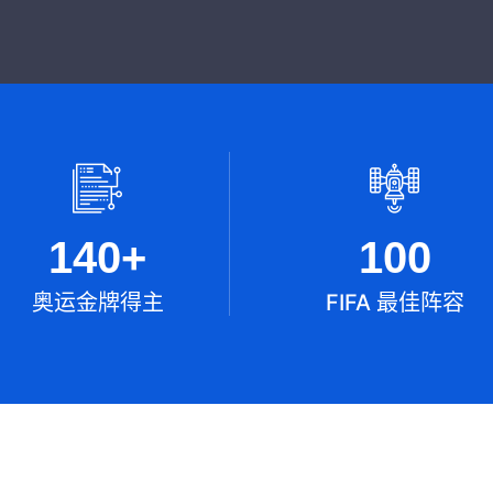
140
+
100
奥运金牌得主
FIFA 最佳阵容