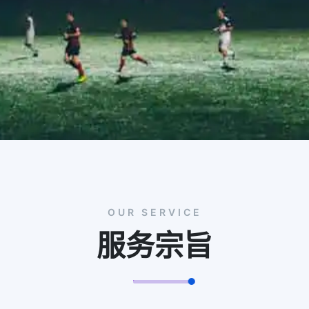
OUR SERVICE
服务宗旨