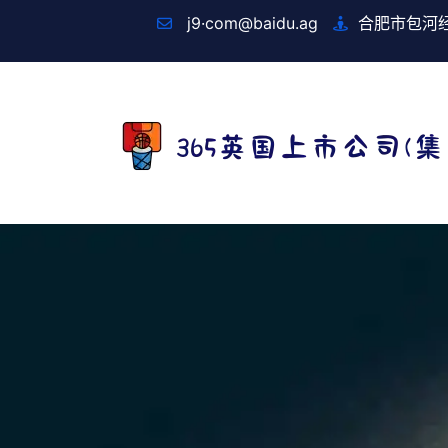
j9·com@baidu.ag
合肥市包河经