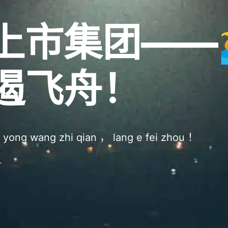
上市集团——
遏飞舟！
️ yong wang zhi qian ， lang e fei zhou ！