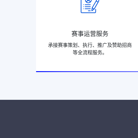
赛事运营服务
承接赛事策划、执行、推广及赞助招商
等全流程服务。