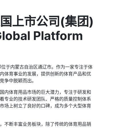
英国上市公司(集团)
bal Platform
总部位于内蒙古自治区通辽市。作为一家专注于体
内体育事业的发展，提供创新的体育产品和优
竞争中脱颖而出。
国内体育用品市场的巨大潜力，专注于研发和
着专业的技术研发团队、严格的质量控制体系
市场上树立了良好的口碑，成为多个大型体育
，不断丰富业务板块，除了传统的体育用品销