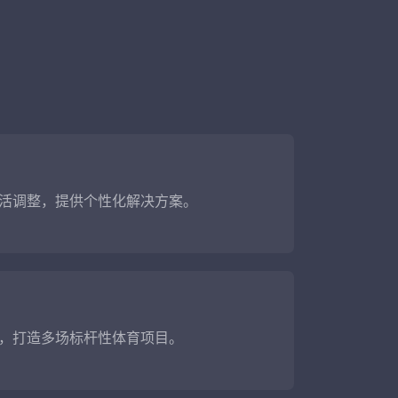
活调整，提供个性化解决方案。
，打造多场标杆性体育项目。